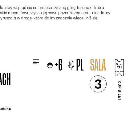
a, aby wspiąć się na majestatyczną górę Taranaki, która
skie moce. Towarzyszą jej nowo poznani znajomi – niezdarny
ruszają w drogę, która da im znacznie więcej, niż się
+6
PL
SALA
OTWIERA SIĘ W NOWYM OKNIE - BILETY24
ACH
3
KUP BILET
ańska