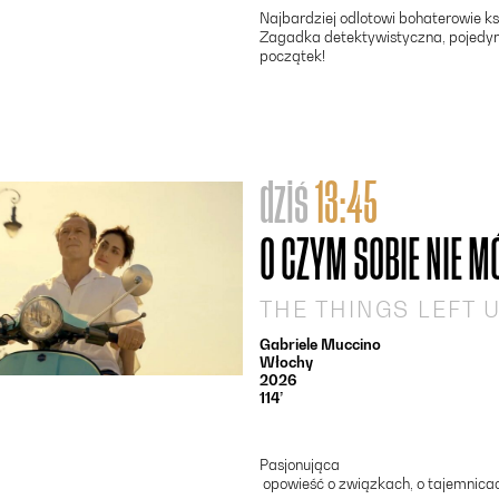
Najbardziej odlotowi bohaterowie k
Zagadka detektywistyczna, pojedynk
początek!
dziś
13:45
O CZYM SOBIE NIE 
THE THINGS LEFT
Gabriele Muccino
Włochy
2026
114’
Pasjonująca
opowieść o związkach, o tajemnicac