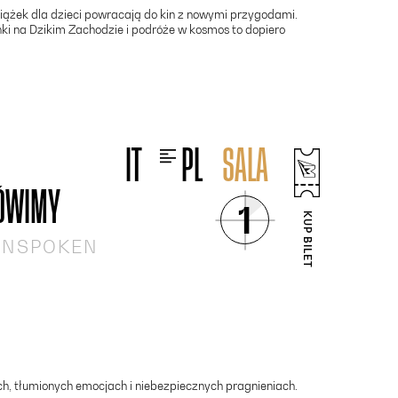
siążek dla dzieci powracają do kin z nowymi przygodami.
i na Dzikim Zachodzie i podróże w kosmos to dopiero
IT
PL
SALA
OTWIERA SIĘ W NOWYM OKNIE - BILETY24
MÓWIMY
1
KUP BILET
 UNSPOKEN
h, tłumionych emocjach i niebezpiecznych pragnieniach.