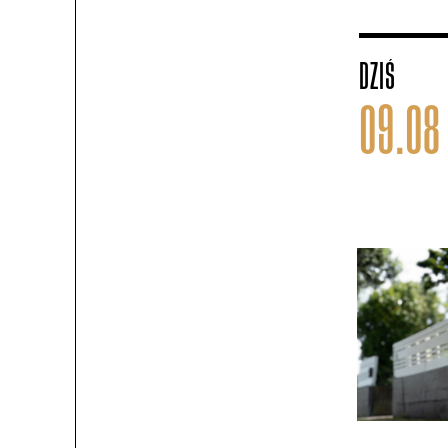
DZIŚ
09.08