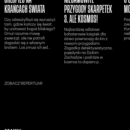
KRAŃCACH ŚWIATA
PRZYGODY SKARPETEK
M
3. ALE KOSMOS!
Czy odważyłbyś się wyruszyć
Pas
tam, gdzie kończy się świat,
zwi
by uratować kogoś bliskiego?
tłu
Najbardziej odlotowi
Omul rozumie mowę
nie
bohaterowie książek dla
zwierząt, ale nie potrafi
pra
dzieci powracają do kin z
dogadać się z własnym
nowymi przygodami.
bratem. Los zmusi ich jed...
Zagadka detektywistyczna,
pojedynki na Dzikim
Zachodzie i podróże w
kosmos to dopiero p...
ZOBACZ REPERTUAR