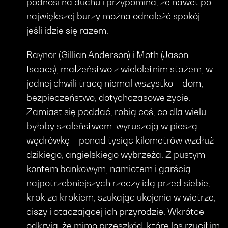
podnosi na duchu i przypomina, że nawet po
największej burzy można odnaleźć spokój –
jeśli idzie się razem.
Raynor (Gillian Anderson) i Moth (Jason
Isaacs), małżeństwo z wieloletnim stażem, w
jednej chwili tracą niemal wszystko – dom,
bezpieczeństwo, dotychczasowe życie.
Zamiast się poddać, robią coś, co dla wielu
byłoby szaleństwem: wyruszają w pieszą
wędrówkę – ponad tysiąc kilometrów wzdłuż
dzikiego, angielskiego wybrzeża. Z pustym
kontem bankowym, namiotem i garścią
najpotrzebniejszych rzeczy idą przed siebie,
krok za krokiem, szukając ukojenia w wietrze,
ciszy i otaczającej ich przyrodzie. Wkrótce
odkryją, że mimo przeszkód, które los rzucił im