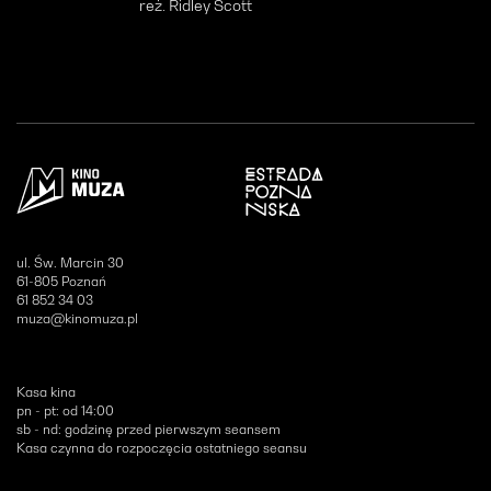
reż. Ridley Scott
Otwiera się w nowym oknie
ul. Św. Marcin 30
61-805 Poznań
61 852 34 03
muza@kinomuza.pl
Kasa kina
pn - pt: od 14:00
sb - nd: godzinę przed pierwszym seansem
Kasa czynna do rozpoczęcia ostatniego seansu