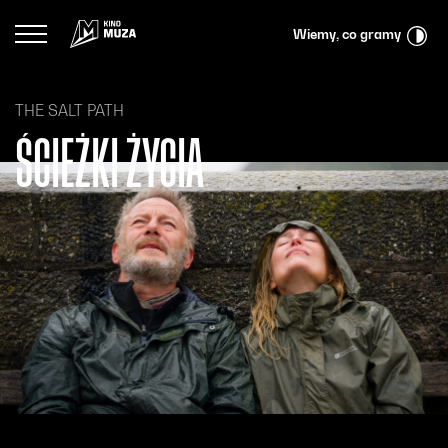
Przejdź do menu głównego
Przejdź do treści
Przejdź do wyszukiwarki
Logo Kina Muza
Wiemy, co gramy
THE SALT PATH
ŚCIEŻKI ŻYCIA