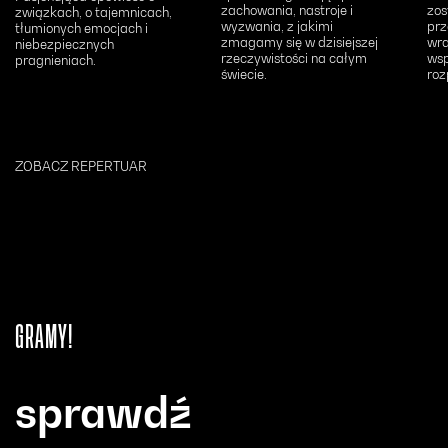
zachowania, nastroje i
zos
związkach, o tajemnicach,
wyzwania, z jakimi
prz
tłumionych emocjach i
zmagamy się w dzisiejszej
wra
niebezpiecznych
rzeczywistości na całym
ws
pragnieniach.
świecie.
roz
ZOBACZ REPERTUAR
GRAMY!
sprawdź