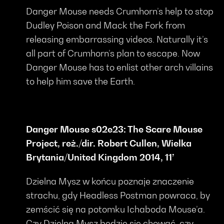
Danger Mouse needs Crumhorn’s help to stop
Dudley Poison and Mack the Fork from
releasing embarrassing videos. Naturally it’s
all part of Crumhorn’s plan to escape. Now
Danger Mouse has to enlist other arch villains
to help him save the Earth.
Danger Mouse s02e23: The Scare Mouse
Project, reż./dir. Robert Cullen, Wielka
Brytania/United Kingdom 2014, 11’
Dzielna Mysz w końcu poznaje znaczenie
strachu, gdy Headless Postman powraca, by
zemścić się na potomku Ichaboda Mouse’a.
Czy Dzielna Mysz będzie się chować, czy