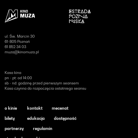
Otwiera się w nowym oknie
ul. Św. Marcin 30
61-805 Poznań
61 852 34 03
muza@kinomuza.pl
Kasa kina
pn - pt: od 14:00
sb - nd: godzinę przed pierwszym seansem
Kasa czynna do rozpoczęcia ostatniego seansu
o kinie
kontakt
mecenat
bilety
edukacja
dostępność
partnerzy
regulamin