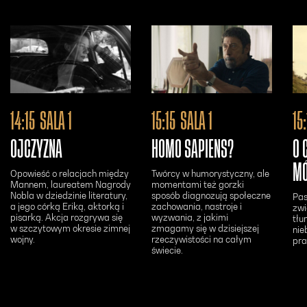
Otwiera się w n
14:15
SALA 1
15:15
SALA 1
15
OJCZYZNA
HOMO SAPIENS?
O 
M
Opowieść o relacjach między
Twórcy w humorystyczny, ale
Mannem, laureatem Nagrody
momentami też gorzki
Nobla w dziedzinie literatury,
sposób diagnozują społeczne
Pas
a jego córką Eriką, aktorką i
zachowania, nastroje i
zwi
pisarką. Akcja rozgrywa się
wyzwania, z jakimi
tłu
w szczytowym okresie zimnej
zmagamy się w dzisiejszej
nie
wojny.
rzeczywistości na całym
pra
świecie.