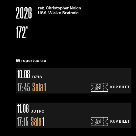
reż. Christopher Nolan
2026
USA, Wielka Brytania
172’
W repertuarze
10.08
DZIŚ
17:45
Sala
1
KUP BILET
Otwiera się w nowym oknie - Bilety24
11.08
JUTRO
17:15
Sala
1
KUP BILET
Otwiera się w nowym oknie - Bilety24