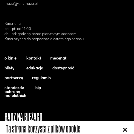
muza@kinomuza.pl
Kasa kina
pn - pt: od 14:00
sb - nd: godzinę przed pierwszym seansem
Kasa czynna do rozpoczęcia ostatniego seansu
o kinie
kontakt
mecenat
bilety
edukacja
dostępność
partnerzy
regulamin
standardy
bip
ochrony
małoletnich
BĄDŹ NA BIEŻĄCO
Ta strona korzysta z plików cookie