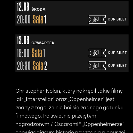
12.08
ŚRODA
20:00
Sala
1
KUP BILET
Otwiera się w nowym oknie - Bilety24
13.08
CZWARTEK
18:00
Sala
1
KUP BILET
Otwiera się w nowym oknie - Bilety24
20:30
Sala
2
KUP BILET
Otwiera się w nowym oknie - Bilety24
Christopher Nolan, który nakręcił takie filmy
jak „Interstellar” oraz „Oppenheimer” jest
znany z tego, że nie boi się żadnego gatunku
filmowego. Po świetnie przyjętym i
nagrodzonym 7 Oscarami® „Oppenheimerze”
opowiadajacym historię powstania pierwszej