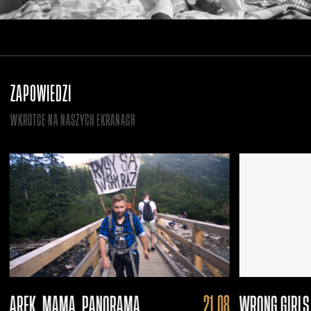
ZAPOWIEDZI
WKRÓTCE NA
NASZYCH EKRANACH
PREMIERA
21.08
AREK. MAMA. PANORAMA
WRONG GIRLS