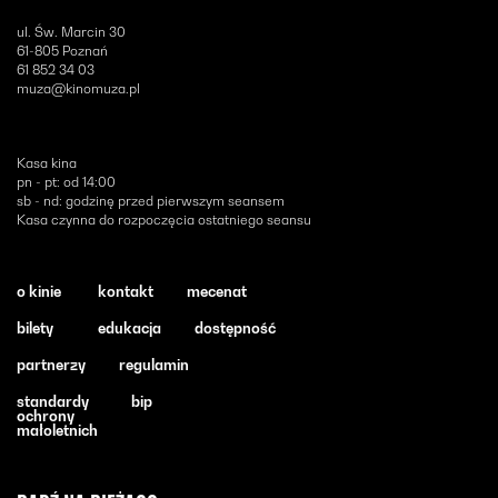
ul. Św. Marcin 30
61-805 Poznań
61 852 34 03
muza@kinomuza.pl
Kasa kina
pn - pt: od 14:00
sb - nd: godzinę przed pierwszym seansem
Kasa czynna do rozpoczęcia ostatniego seansu
o kinie
kontakt
mecenat
bilety
edukacja
dostępność
partnerzy
regulamin
standardy
bip
ochrony
małoletnich