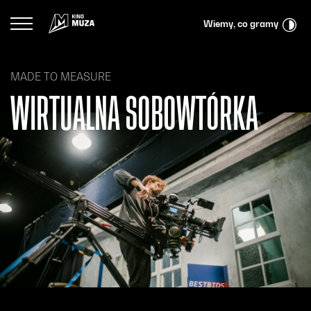
Przejdź do menu głównego
Przejdź do treści
Przejdź do wyszukiwarki
Logo Kina Muza
Wiemy, co gramy
MADE TO MEASURE
WIRTUALNA SOBOWTÓRKA