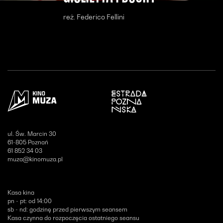
reż. Federico Fellini
Otwiera się w nowym oknie
ul. Św. Marcin 30
61-805 Poznań
61 852 34 03
muza@kinomuza.pl
Kasa kina
pn - pt: od 14:00
sb - nd: godzinę przed pierwszym seansem
Kasa czynna do rozpoczęcia ostatniego seansu