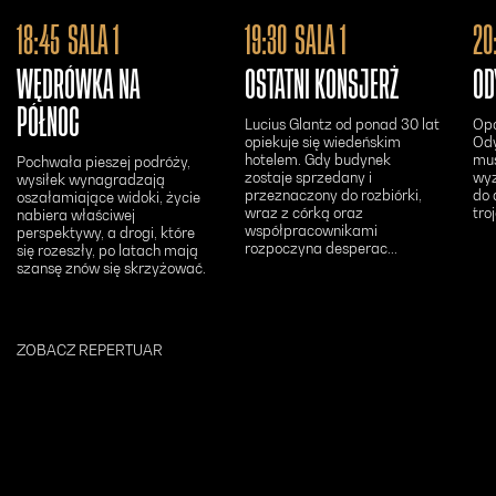
Otwiera się w nowym oknie - Bilety24
Otwiera się w n
18:45
SALA 1
19:30
SALA 1
20
WĘDRÓWKA NA
OSTATNI KONSJERŻ
OD
PÓŁNOC
Lucius Glantz od ponad 30 lat
Opo
opiekuje się wiedeńskim
Ody
hotelem. Gdy budynek
mus
Pochwała pieszej podróży,
zostaje sprzedany i
wyz
wysiłek wynagradzają
przeznaczony do rozbiórki,
do 
oszałamiające widoki, życie
wraz z córką oraz
tro
nabiera właściwej
współpracownikami
perspektywy, a drogi, które
rozpoczyna desperac...
się rozeszły, po latach mają
szansę znów się skrzyżować.
ZOBACZ REPERTUAR