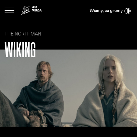
Przejdź do menu głównego
Przejdź do treści
Przejdź do wyszukiwarki
Logo Kina Muza
Wiemy, co gramy
THE NORTHMAN
WIKING