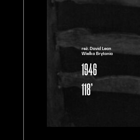
reż. David Lean
Wielka Brytania
1946
118’