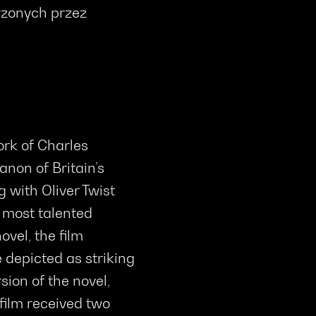
orzonych przez
ork of Charles
anon of Britain’s
g with Oliver Twist
r most talented
ovel, the film
 depicted as striking
sion of the novel,
ilm received two