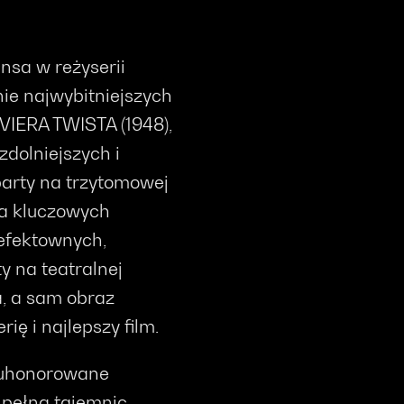
nsa w reżyserii
ie najwybitniejszych
VIERA TWISTA (1948),
zdolniejszych i
party na trzytomowej
na kluczowych
efektownych,
y na teatralnej
a, a sam obraz
ię i najlepszy film.
, uhonorowane
 pełną tajemnic