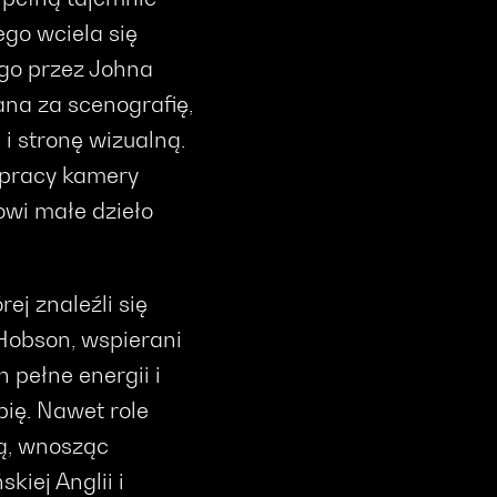
ego wciela się
go przez Johna
ana za scenografię,
 i stronę wizualną.
i pracy kamery
owi małe dzieło
ej znaleźli się
 Hobson, wspierani
 pełne energii i
ię. Nawet role
ą, wnosząc
kiej Anglii i