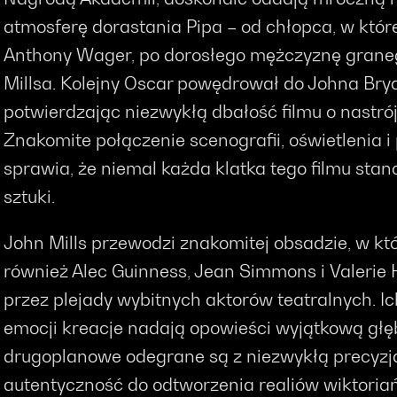
atmosferę dorastania Pipa – od chłopca, w któr
Anthony Wager, po dorosłego mężczyznę grane
Millsa. Kolejny Oscar powędrował do Johna Bry
potwierdzając niezwykłą dbałość filmu o nastrój
Znakomite połączenie scenografii, oświetlenia 
sprawia, że niemal każda klatka tego filmu stan
sztuki.
John Mills przewodzi znakomitej obsadzie, w któr
również Alec Guinness, Jean Simmons i Valerie
przez plejady wybitnych aktorów teatralnych. Ich
emocji kreacje nadają opowieści wyjątkową głęb
drugoplanowe odegrane są z niezwykłą precyzj
autentyczność do odtworzenia realiów wiktoriańs