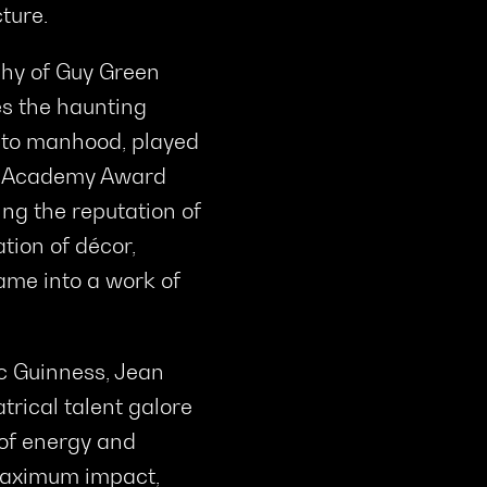
ture.
hy of Guy Green
es the haunting
nto manhood, played
er Academy Award
ing the reputation of
tion of décor,
ame into a work of
ec Guinness, Jean
rical talent galore
of energy and
 maximum impact,