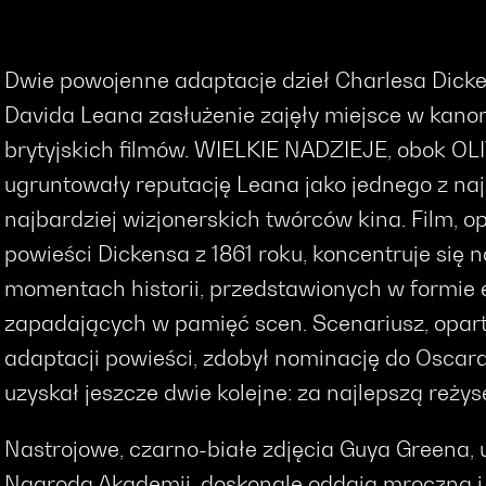
Dwie powojenne adaptacje dzieł Charlesa Dicke
Davida Leana zasłużenie zajęły miejsce w kanon
brytyjskich filmów. WIELKIE NADZIEJE, obok OLI
ugruntowały reputację Leana jako jednego z naj
najbardziej wizjonerskich twórców kina. Film, o
powieści Dickensa z 1861 roku, koncentruje się 
momentach historii, przedstawionych w formie 
zapadających w pamięć scen. Scenariusz, opart
adaptacji powieści, zdobył nominację do Oscar
uzyskał jeszcze dwie kolejne: za najlepszą reżyser
Nastrojowe, czarno-białe zdjęcia Guya Greena
Nagrodą Akademii, doskonale oddają mroczną i