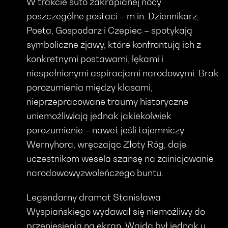
W trakcie suto zakrapianej nocy
poszczególne postaci – m.in. Dziennikarz,
Poeta, Gospodarz i Czepiec – spotykają
symboliczne zjawy, które konfrontują ich z
konkretnymi postawami, lękami i
niespełnionymi aspiracjami narodowymi. Brak
porozumienia między klasami,
nieprzepracowane traumy historyczne
uniemożliwiają jednak jakiekolwiek
porozumienie – nawet jeśli tajemniczy
Wernyhora, wręczając Złoty Róg, daje
uczestnikom wesela szansę na zainicjowanie
narodowowyzwoleńczego buntu.
Legendarny dramat Stanisława
Wyspiańskiego wydawał się niemożliwy do
przeniesienia na ekran. Wajda był jednak u