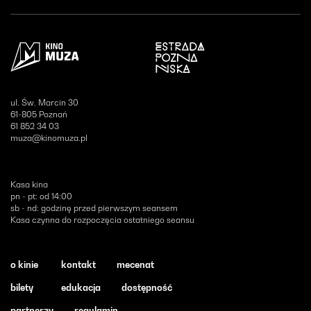
Otwiera się w nowym oknie
ul. Św. Marcin 30
61-805 Poznań
61 852 34 03
muza@kinomuza.pl
Kasa kina
pn - pt: od 14:00
sb - nd: godzinę przed pierwszym seansem
Kasa czynna do rozpoczęcia ostatniego seansu
o kinie
kontakt
mecenat
bilety
edukacja
dostępność
partnerzy
regulamin