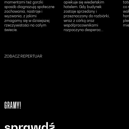
momentami też gorzki
opiekuje się wiedeńskim
tat
sposób diagnozują społeczne
hotelem. Gdy budynek
co 
zachowania, nastroje i
zostaje sprzedany i
wak
wyzwania, z jakimi
przeznaczony do rozbiórki,
hor
zmagamy się w dzisiejszej
wraz z córką oraz
ple
rzeczywistości na całym
współpracownikami
mie
świecie.
rozpoczyna desperac...
ZOBACZ REPERTUAR
GRAMY!
sprawdź