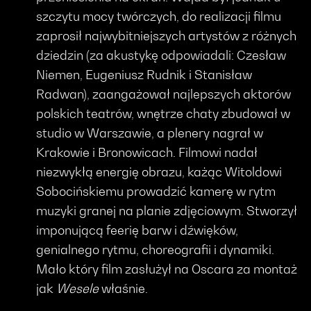
szczytu mocy twórczych, do realizacji filmu
zaprosił najwybitniejszych artystów z różnych
dziedzin (za akustykę odpowiadali: Czesław
Niemen, Eugeniusz Rudnik i Stanisław
Radwan), zaangażował najlepszych aktorów
polskich teatrów, wnętrze chaty zbudował w
studio w Warszawie, a plenery nagrał w
Krakowie i Bronowicach. Filmowi nadał
niezwykłą energię obrazu, każąc Witoldowi
Sobocińskiemu prowadzić kamerę w rytm
muzyki granej na planie zdjęciowym. Stworzył
imponującą feerię barw i dźwięków,
genialnego rytmu, choreografii i dynamiki.
Mało który film zasłużył na Oscara za montaż
jak
Wesele
właśnie.