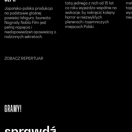
tatą jednego z nich od 15 lat
met
co roku wyjeżdża wspólnie na
taj
Japońsko-polska produkcja
wakacje, by nakręcić kolejny
wyd
na podstawie głośnej
horror w niezwykłych
nie
powieści Ishiguro, laureata
plenerach i tajemniczych
Nagrody Nobla Film jest
miejscach Polski.
pełną napięcia i
niedopowiedzeń opowieścią o
rodzinnych sekretach.
ZOBACZ REPERTUAR
GRAMY!
sprawdź