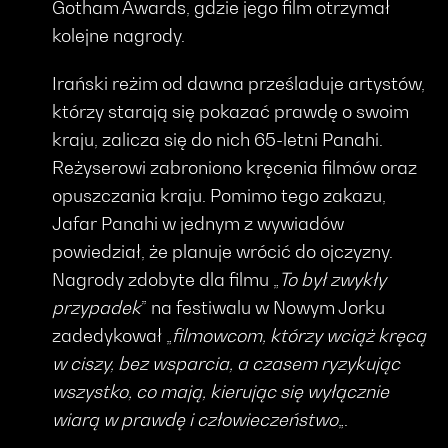
Gotham Awards, gdzie jego film otrzymał
kolejne nagrody.
Irański reżim od dawna prześladuje artystów,
którzy starają się pokazać prawdę o swoim
kraju, zalicza się do nich 65-letni Panahi.
Reżyserowi zabroniono kręcenia filmów oraz
opuszczania kraju. Pomimo tego zakazu,
Jafar Panahi w jednym z wywiadów
powiedział, że planuje wrócić do ojczyzny.
Nagrody zdobyte dla filmu „
To był zwykły
przypadek
” na festiwalu w Nowym Jorku
zadedykował „
filmowcom, którzy wciąż kręcą
w ciszy, bez wsparcia, a czasem ryzykując
wszystko, co mają, kierując się wyłącznie
wiarą w prawdę i człowieczeństwo
„.