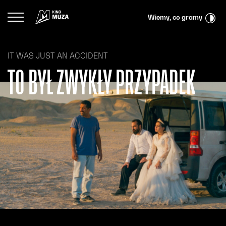
Przejdź do menu głównego
Przejdź do treści
Przejdź do wyszukiwarki
Logo Kina Muza
Wiemy, co gramy
IT WAS JUST AN ACCIDENT
TO BYŁ ZWYKŁY PRZYPADEK