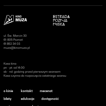
Otwiera się w nowym oknie
ul. Św. Marcin 30
61-805 Poznań
61 852 34 03
muza@kinomuza.pl
Kasa kina
pn - pt: od 14:00
sb - nd: godzinę przed pierwszym seansem
Kasa czynna do rozpoczęcia ostatniego seansu
o kinie
kontakt
mecenat
bilety
edukacja
dostępność