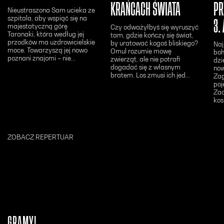
KRAŃCACH ŚWIATA
PR
Nieustraszona Sam ucieka ze
szpitala, aby wspiąć się na
3.
majestatyczną górę
Czy odważyłbyś się wyruszyć
Taranaki, która według jej
tam, gdzie kończy się świat,
przodków ma uzdrowicielskie
by uratować kogoś bliskiego?
Naj
moce. Towarzyszą jej nowo
Omul rozumie mowę
boh
poznani znajomi – nie...
zwierząt, ale nie potrafi
dzi
dogadać się z własnym
now
bratem. Los zmusi ich jed...
Zag
poj
Zac
kos
ZOBACZ REPERTUAR
GRAMY!