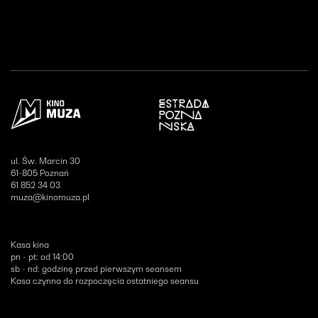
Otwiera się w nowym oknie
ul. Św. Marcin 30
61-805 Poznań
61 852 34 03
muza@kinomuza.pl
Kasa kina
pn - pt: od 14:00
sb - nd: godzinę przed pierwszym seansem
Kasa czynna do rozpoczęcia ostatniego seansu