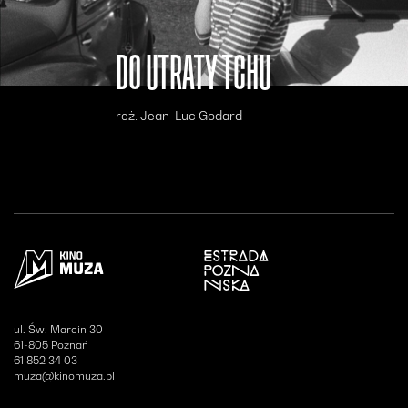
DO UTRATY TCHU
reż. Jean-Luc Godard
Otwiera się w nowym oknie
ul. Św. Marcin 30
61-805 Poznań
61 852 34 03
muza@kinomuza.pl