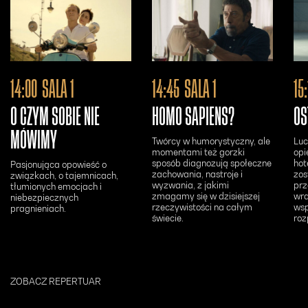
Otwiera się w nowym oknie - Bilety24
Otwiera się w n
14:00
SALA 1
14:45
SALA 1
15
O CZYM SOBIE NIE
HOMO SAPIENS?
OS
MÓWIMY
Twórcy w humorystyczny, ale
Luc
momentami też gorzki
opi
sposób diagnozują społeczne
hot
Pasjonująca opowieść o
zachowania, nastroje i
zos
związkach, o tajemnicach,
wyzwania, z jakimi
prz
tłumionych emocjach i
zmagamy się w dzisiejszej
wra
niebezpiecznych
rzeczywistości na całym
ws
pragnieniach.
świecie.
roz
ZOBACZ REPERTUAR