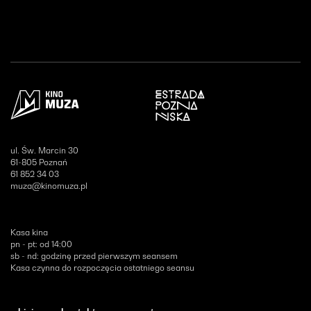
Otwiera się w nowym oknie
ul. Św. Marcin 30
61-805 Poznań
61 852 34 03
muza@kinomuza.pl
Kasa kina
pn - pt: od 14:00
sb - nd: godzinę przed pierwszym seansem
Kasa czynna do rozpoczęcia ostatniego seansu