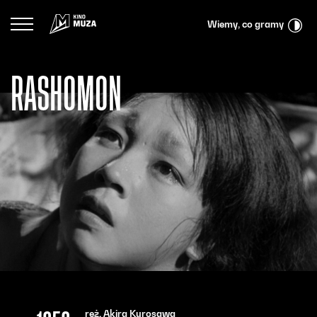
Przejdź do menu głównego
Przejdź do treści
Przejdź do wyszukiwarki
Logo Kina Muza
Wiemy, co gramy
RASHOMON
reż. Akira Kurosawa