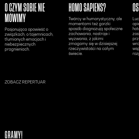
O CZYM SOBIE NIE
HOMO SAPIENS?
OS
MÓWIMY
Twórcy w humorystyczny, ale
Luc
momentami też gorzki
opi
sposób diagnozują społeczne
hot
Pasjonująca opowieść o
zachowania, nastroje i
zos
związkach, o tajemnicach,
wyzwania, z jakimi
prz
tłumionych emocjach i
zmagamy się w dzisiejszej
wra
niebezpiecznych
rzeczywistości na całym
ws
pragnieniach.
świecie.
roz
ZOBACZ REPERTUAR
GRAMY!