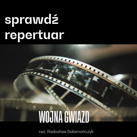
sprawdź
repertuar
WOJNA GWIAZD
reż. Radosław Salamończyk