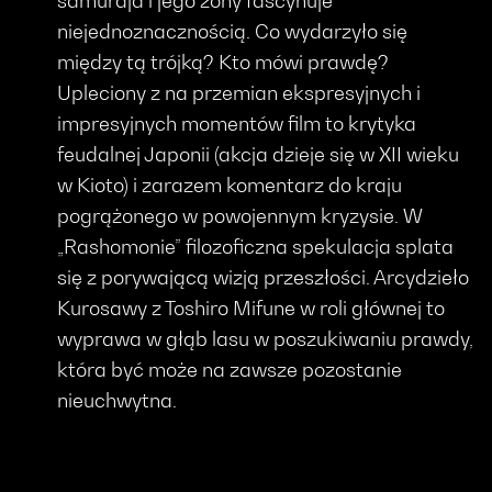
samuraja i jego żony fascynuje
niejednoznacznością. Co wydarzyło się
między tą trójką? Kto mówi prawdę?
Upleciony z na przemian ekspresyjnych i
impresyjnych momentów film to krytyka
feudalnej Japonii (akcja dzieje się w XII wieku
w Kioto) i zarazem komentarz do kraju
pogrążonego w powojennym kryzysie. W
„Rashomonie” filozoficzna spekulacja splata
się z porywającą wizją przeszłości. Arcydzieło
Kurosawy z Toshiro Mifune w roli głównej to
wyprawa w głąb lasu w poszukiwaniu prawdy,
która być może na zawsze pozostanie
nieuchwytna.