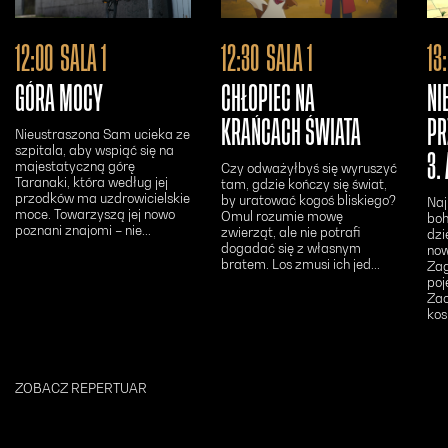
Otwiera się w nowym oknie - Bilety24
Otwiera się w n
12:00
SALA 1
12:30
SALA 1
13
GÓRA MOCY
CHŁOPIEC NA
NI
KRAŃCACH ŚWIATA
PR
Nieustraszona Sam ucieka ze
szpitala, aby wspiąć się na
3.
majestatyczną górę
Czy odważyłbyś się wyruszyć
Taranaki, która według jej
tam, gdzie kończy się świat,
przodków ma uzdrowicielskie
by uratować kogoś bliskiego?
Naj
moce. Towarzyszą jej nowo
Omul rozumie mowę
boh
poznani znajomi – nie...
zwierząt, ale nie potrafi
dzi
dogadać się z własnym
now
bratem. Los zmusi ich jed...
Zag
poj
Zac
kos
ZOBACZ REPERTUAR