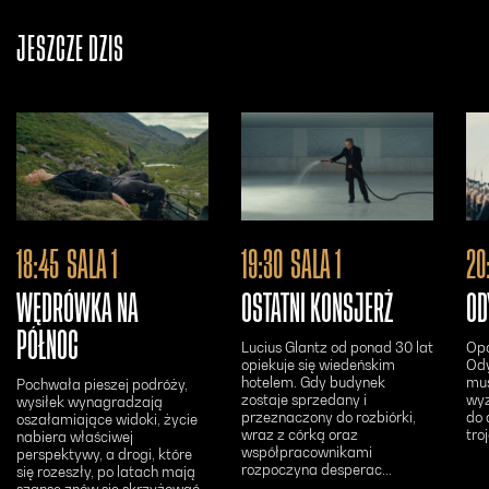
JESZCZE DZIŚ
Otwiera się w nowym oknie - Bilety24
Otwiera się w n
18:45
SALA 1
19:30
SALA 1
20
WĘDRÓWKA NA
OSTATNI KONSJERŻ
OD
PÓŁNOC
Lucius Glantz od ponad 30 lat
Opo
opiekuje się wiedeńskim
Ody
hotelem. Gdy budynek
mus
Pochwała pieszej podróży,
zostaje sprzedany i
wyz
wysiłek wynagradzają
przeznaczony do rozbiórki,
do 
oszałamiające widoki, życie
wraz z córką oraz
tro
nabiera właściwej
współpracownikami
perspektywy, a drogi, które
rozpoczyna desperac...
się rozeszły, po latach mają