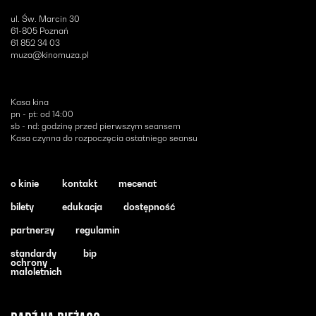
ul. Św. Marcin 30
61-805 Poznań
61 852 34 03
muza@kinomuza.pl
Kasa kina
pn - pt: od 14:00
sb - nd: godzinę przed pierwszym seansem
Kasa czynna do rozpoczęcia ostatniego seansu
o kinie
kontakt
mecenat
bilety
edukacja
dostępność
partnerzy
regulamin
standardy
bip
ochrony
małoletnich