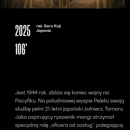
reż. Goro Kuji
2025
Japonia
106’
Jest 1944 rok, zbliża się koniec wojny na
Pacyfiku. Na południowej wyspie Peleliu swoją
służbę pełni 21-letni japoński żołnierz, Tamaru.
Jako aspirujący rysownik mangi otrzymał
specjalną rolę „oficera od zasług”, polegającą