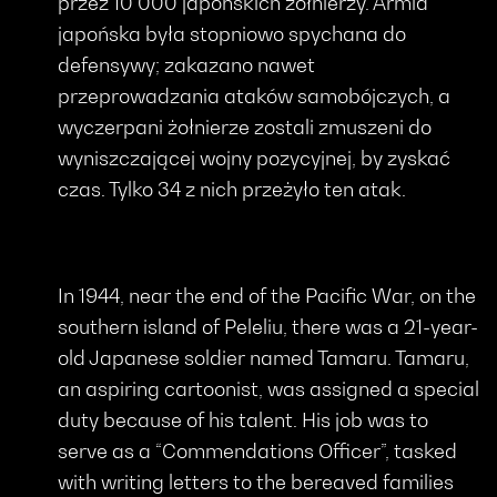
przez 10 000 japońskich żołnierzy. Armia
japońska była stopniowo spychana do
defensywy; zakazano nawet
przeprowadzania ataków samobójczych, a
wyczerpani żołnierze zostali zmuszeni do
wyniszczającej wojny pozycyjnej, by zyskać
czas. Tylko 34 z nich przeżyło ten atak.
In 1944, near the end of the Pacific War, on the
southern island of Peleliu, there was a 21-year-
old Japanese soldier named Tamaru. Tamaru,
an aspiring cartoonist, was assigned a special
duty because of his talent. His job was to
serve as a “Commendations Officer”, tasked
with writing letters to the bereaved families