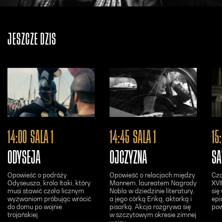
JESZCZE DZIŚ
Otwiera się w nowym oknie - Bilety24
Otwiera się w n
14:00
SALA 1
14:45
SALA 1
15
ODYSEJA
OJCZYZNA
SA
Opowieść o podróży
Opowieść o relacjach między
Cza
Odyseusza, króla Itaki, który
Mannem, laureatem Nagrody
XVI
musi stawić czoła licznym
Nobla w dziedzinie literatury,
się
wyzwaniom próbując wrócić
a jego córką Eriką, aktorką i
epi
do domu po wojnie
pisarką. Akcja rozgrywa się
pow
trojańskiej.
w szczytowym okresie zimnej