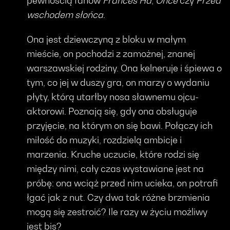
pewnością fanów
Frances Ha
,
Once
czy
Przed
wschodem słońca
.
Ona jest dziewczyną z bloku w małym
mieście, on pochodzi z zamożnej, znanej
warszawskiej rodziny. Ona kelneruje i śpiewa o
tym, co jej w duszy gra, on marzy o wydaniu
płyty, którą utarłby nosa sławnemu ojcu-
aktorowi. Poznają się, gdy ona obsługuje
przyjęcie, na którym on się bawi. Połączy ich
miłość do muzyki, rozdzielą ambicje i
marzenia. Kruche uczucie, które rodzi się
między nimi, cały czas wystawiane jest na
próbę: ona wciąż przed nim ucieka, on potrafi
łgać jak z nut. Czy dwa tak różne brzmienia
mogą się zestroić? Ile razy w życiu możliwy
jest bis?