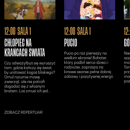
Otwiera się w nowym oknie - Bilety24
Otwiera się w n
12:00
SALA 1
12:00
SALA 1
12
CHŁOPIEC NA
PUCIO
GÓ
KRAŃCACH ŚWIATA
Pucio po raz pierwszy na
Nie
wielkim ekranie! Bohater,
szp
który podbił serca dzieci i
maj
Czy odważyłbyś się wyruszyć
rodziców, zaprasza na
Tar
tam, gdzie kończy się świat,
kinowe seanse pełne dobrej
prz
by uratować kogoś bliskiego?
zabawy i pozytywnej energii.
moc
Omul rozumie mowę
poz
zwierząt, ale nie potrafi
dogadać się z własnym
bratem. Los zmusi ich jed...
ZOBACZ REPERTUAR