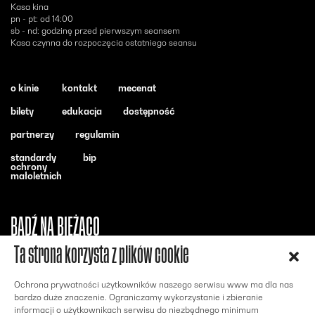
Kasa kina
pn - pt: od 14:00
sb - nd: godzinę przed pierwszym seansem
Kasa czynna do rozpoczęcia ostatniego seansu
o kinie
kontakt
mecenat
bilety
edukacja
dostępność
partnerzy
regulamin
standardy
bip
ochrony
małoletnich
BĄDŹ NA BIEŻĄCO
Ta strona korzysta z plików cookie
Otwiera się w nowym oknie - Facebook
Otwiera się w nowym oknie - Instagram
Otwiera się w nowym oknie - Youtube
Ochrona prywatności użytkowników naszego serwisu www ma dla nas
bardzo duże znaczenie. Ograniczamy wykorzystanie i zbieranie
informacji o użytkownikach serwisu do niezbędnego minimum