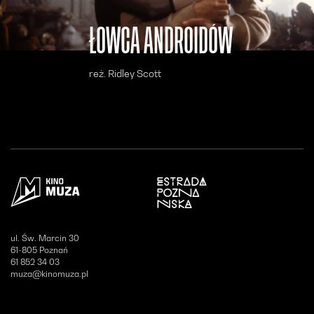
ŁOWCA ANDROIDÓW
reż. Ridley Scott
Otwiera się w nowym oknie
ul. Św. Marcin 30
61-805 Poznań
61 852 34 03
muza@kinomuza.pl