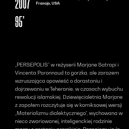
2007
Francja, USA
95’
„PERSEPOLIS” w reżyserii Marjane Satrapi i
Vincenta Paronnaud to gorzka, ale zarazem
wzruszająca opowieść o dorastaniu i
dojrzewaniu w Teheranie, w czasach wybuchu
rewolucji islamskiej. Dziewięcioletnia Marjane
z zapałem rozczytuje się w komiksowej wersji
„Materializmu dialektycznego”, wychowana w
nieco zwariowanej, inteligenckiej rodzinie