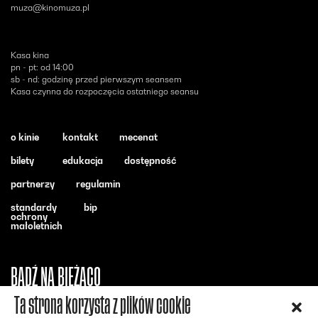
muza@kinomuza.pl
Kasa kina
pn - pt: od 14:00
sb - nd: godzinę przed pierwszym seansem
Kasa czynna do rozpoczęcia ostatniego seansu
o kinie
kontakt
mecenat
bilety
edukacja
dostępność
partnerzy
regulamin
standardy
bip
ochrony
małoletnich
BĄDŹ NA BIEŻĄCO
Ta strona korzysta z plików cookie