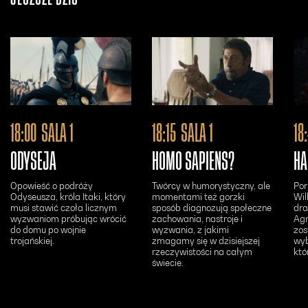
Otwiera się w nowym oknie - Bilety24
Otwiera się w n
18:00
SALA 1
18:15
SALA 1
18
ODYSEJA
HOMO SAPIENS?
HA
Opowieść o podróży
Twórcy w humorystyczny, ale
Por
Odyseusza, króla Itaki, który
momentami też gorzki
Wil
musi stawić czoła licznym
sposób diagnozują społeczne
dra
wyzwaniom próbując wrócić
zachowania, nastroje i
Agn
do domu po wojnie
wyzwania, z jakimi
zos
trojańskiej.
zmagamy się w dzisiejszej
wyb
rzeczywistości na całym
któ
świecie.