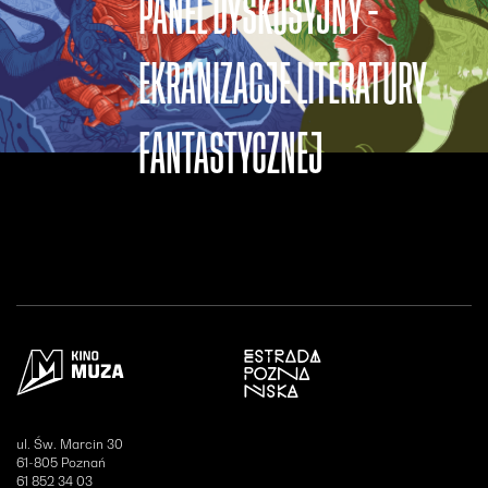
PANEL DYSKUSYJNY -
EKRANIZACJE LITERATURY
FANTASTYCZNEJ
Otwiera się w nowym oknie
ul. Św. Marcin 30
61-805 Poznań
61 852 34 03