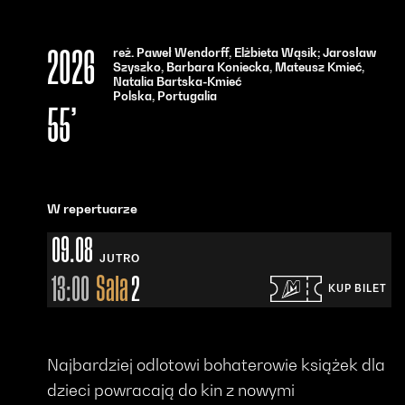
reż. Paweł Wendorff, Elżbieta Wąsik; Jarosław
2026
Szyszko, Barbara Koniecka, Mateusz Kmieć,
Natalia Bartska-Kmieć
Polska, Portugalia
55’
W repertuarze
09.08
JUTRO
13:00
Sala
2
KUP BILET
Otwiera się w nowym oknie - Bilety24
Najbardziej odlotowi bohaterowie książek dla
dzieci powracają do kin z nowymi