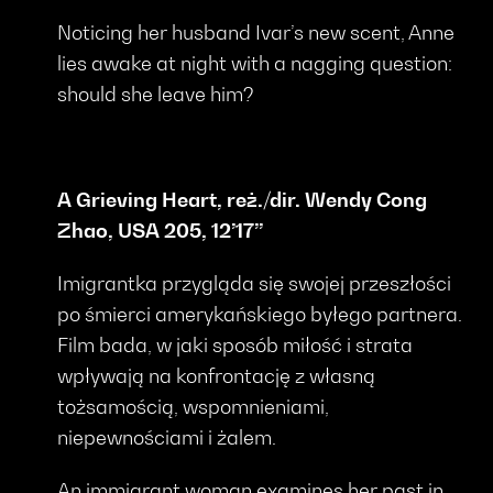
Noticing her husband Ivar’s new scent, Anne
lies awake at night with a nagging question:
should she leave him?
A Grieving Heart, reż./dir. Wendy Cong
Zhao, USA 205, 12’17’’
Imigrantka przygląda się swojej przeszłości
po śmierci amerykańskiego byłego partnera.
Film bada, w jaki sposób miłość i strata
wpływają na konfrontację z własną
tożsamością, wspomnieniami,
niepewnościami i żalem.
An immigrant woman examines her past in