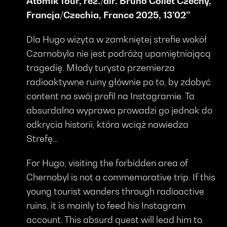
Atomik Tour, reż./dir. Bruno Collet Czechy,
Francja/Czechia, France 2025, 13’02’’
Dla Hugo wizyta w zamkniętej strefie wokół
Czarnobyla nie jest podróżą upamiętniającą
tragedię. Młody turysta przemierza
radioaktywne ruiny głównie po to, by zdobyć
content na swój profil na Instagramie. Ta
absurdalna wyprawa prowadzi go jednak do
odkrycia historii, która wciąż nawiedza
Strefę…
For Hugo, visiting the forbidden area of
Chernobyl is not a commemorative trip. If this
young tourist wanders through radioactive
ruins, it is mainly to feed his Instagram
account. This absurd quest will lead him to