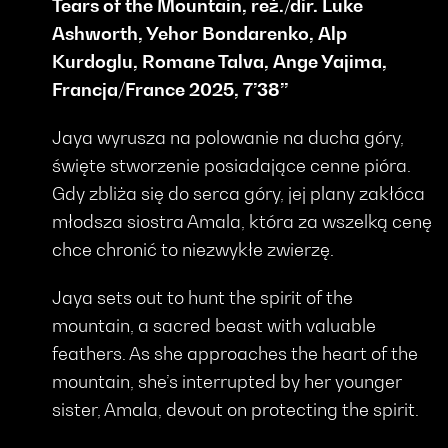
Tears of the Mountain, reż./dir. Luke
Ashworth, Yehor Bondarenko, Alp
Kurdoglu, Romane Talva, Ange Yajima,
Francja/France 2025, 7’38’’
Jaya wyrusza na polowanie na ducha góry,
święte stworzenie posiadające cenne pióra.
Gdy zbliża się do serca góry, jej plany zakłóca
młodsza siostra Amala, która za wszelką cenę
chce chronić to niezwykłe zwierzę.
Jaya sets out to hunt the spirit of the
mountain, a sacred beast with valuable
feathers. As she approaches the heart of the
mountain, she’s interrupted by her younger
sister, Amala, devout on protecting the spirit.