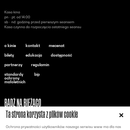
Kasa kina
pn - pt: od 14:00
sb - nd: godzinę przed pierwszym seansem
Kasa czynna do rozpoczęcia ostatniego seansu
o kinie
kontakt
mecenat
bilety
edukacja
dostępność
partnerzy
regulamin
standardy
bip
ochrony
małoletnich
BĄDŹ NA BIEŻĄCO
Ta strona korzysta z plików cookie
Otwiera się w nowym oknie - Facebook
Otwiera się w nowym oknie - Instagram
Otwiera się w nowym oknie - Youtube
Ochrona prywatności użytkowników naszego serwisu www ma dla nas