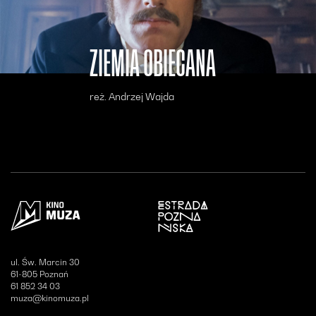
ZIEMIA OBIECANA
reż. Andrzej Wajda
Otwiera się w nowym oknie
ul. Św. Marcin 30
61-805 Poznań
61 852 34 03
muza@kinomuza.pl