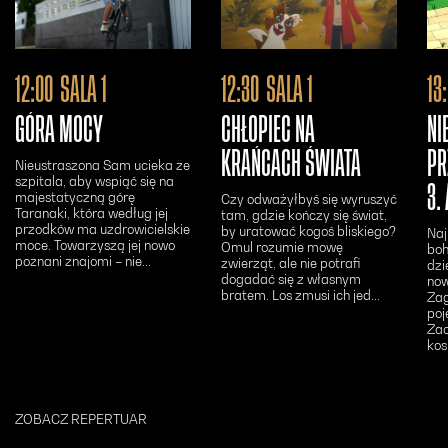
Otwiera się w nowym oknie - Bilety24
Otwiera się w n
12:00
SALA 1
12:30
SALA 1
13
GÓRA MOCY
CHŁOPIEC NA
NI
KRAŃCACH ŚWIATA
PR
Nieustraszona Sam ucieka ze
szpitala, aby wspiąć się na
3.
majestatyczną górę
Czy odważyłbyś się wyruszyć
Taranaki, która według jej
tam, gdzie kończy się świat,
przodków ma uzdrowicielskie
by uratować kogoś bliskiego?
Naj
moce. Towarzyszą jej nowo
Omul rozumie mowę
boh
poznani znajomi – nie...
zwierząt, ale nie potrafi
dzi
dogadać się z własnym
now
bratem. Los zmusi ich jed...
Zag
poj
Zac
kos
ZOBACZ REPERTUAR