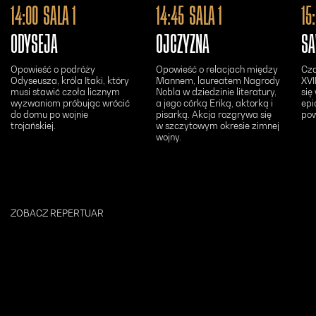
Otwiera się w nowym oknie - Bilety24
Otwiera się w n
14:00
SALA 1
14:45
SALA 1
15
ODYSEJA
OJCZYZNA
SA
Opowieść o podróży
Opowieść o relacjach między
Cza
Odyseusza, króla Itaki, który
Mannem, laureatem Nagrody
XVI
musi stawić czoła licznym
Nobla w dziedzinie literatury,
się
wyzwaniom próbując wrócić
a jego córką Eriką, aktorką i
epi
do domu po wojnie
pisarką. Akcja rozgrywa się
pow
trojańskiej.
w szczytowym okresie zimnej
wojny.
ZOBACZ REPERTUAR