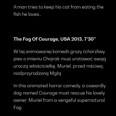
A man tries to keep his cat from eating the
fish he loves…
The Fog Of Courage, USA 2013, 7’30’’
W tej animowanej komedii grozy tchórzliwy
pies o imieniu Chojrak musi uratować swoją
uroczą właścicielkę, Muriel, przed mściwą,
nadprzyrodzoną Mgłą.
In this animated horror comedy, a cowardly
dog named Courage must rescue his lovely
owner, Muriel from a vengeful supernatural
Fog.