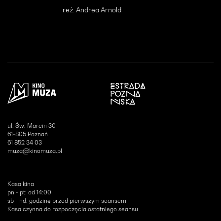
reż. Andrea Arnold
Otwiera się w nowym oknie
ul. Św. Marcin 30
61-805 Poznań
61 852 34 03
muza@kinomuza.pl
Kasa kina
pn - pt: od 14:00
sb - nd: godzinę przed pierwszym seansem
Kasa czynna do rozpoczęcia ostatniego seansu