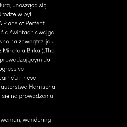
iura, unosząca się,
drodze w pył –
 Place of Perfect
eść o światach dwojga
ówno na zewnątrz, jak
Mikołaja Birka („The
m wprowadzającym do
ogressive
rne’a i Inese
j autorstwa Harrisona
je się na prowadzeniu
 a woman, wandering