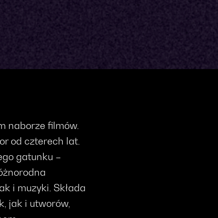
m naborze filmów.
r od czterech lat.
ego gatunku –
różnorodna
k i muzyki. Składa
, jak i utworów,