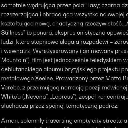
samotnie wędrująca przez pola i lasy; czarna dz
rozszerzająca i obracająca wszystko na swojej 
kształtująca nową, chaotyczną rzeczywistość. „A
Stillness” to ponura, ekspresjonistyczna opowi
ludzi, które stopniowo ulegają rozpadowi – zar
i wewnątrz. Wyreżyserowany i animowany przez 
Mountain”), film jest jednocześnie teledyskie
debiutanckiego albumu brytyjskiego projektu pr
metalowego Xeelee. Prowadzony przez Matta Bea
Verebe, z przejmującą narracją poezji mówione
White’a („Novena”, „Leprous”), zespół koncentru
słuchacza przez spójną, tematyczną podróż.
A man, solemnly traversing empty city streets;