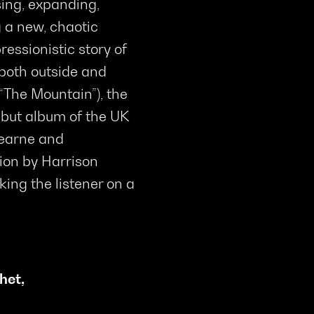
ising, expanding,
g a new, chaotic
pressionistic story of
both outside and
“The Mountain”), the
ebut album of the UK
Bearne and
ion by Harrison
ing the listener on a
chet
,