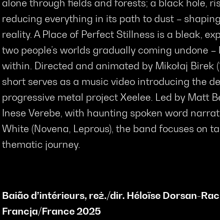
alone through fields and forests; a black hole, r
reducing everything in its path to dust – shapin
reality. A Place of Perfect Stillness is a bleak, ex
two people’s worlds gradually coming undone – 
within. Directed and animated by Mikołaj Birek (
short serves as a music video introducing the d
progressive metal project Xeelee. Led by Matt 
Inese Verebe, with haunting spoken word narrat
White (Novena, Leprous), the band focuses on tak
thematic journey.
Baião d’intérieurs
,
reż./dir. Héloïse Dorsan-Ra
Francja/France
2025