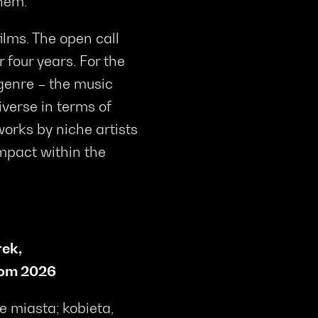
hem.
ilms. The open call
 four years. For the
 genre – the music
iverse in terms of
works by niche artists
impact within the
rek
,
dom
2026
 miasta; kobieta,