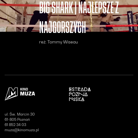
BIG SHARK | NAJLEPSZE Z
NAJGORSZYCH
reż. Tommy Wiseau
Otwiera się w nowym oknie
ul. Św. Marcin 30
61-805 Poznań
61 852 34 03
muza@kinomuza.pl