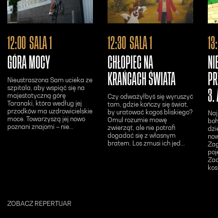
Otwiera się w nowym oknie - Bilety24
Otwiera się w n
12:00
SALA 1
12:30
SALA 1
13
GÓRA MOCY
CHŁOPIEC NA
NI
KRAŃCACH ŚWIATA
PR
Nieustraszona Sam ucieka ze
szpitala, aby wspiąć się na
3.
majestatyczną górę
Czy odważyłbyś się wyruszyć
Taranaki, która według jej
tam, gdzie kończy się świat,
przodków ma uzdrowicielskie
by uratować kogoś bliskiego?
Naj
moce. Towarzyszą jej nowo
Omul rozumie mowę
boh
poznani znajomi – nie...
zwierząt, ale nie potrafi
dzi
dogadać się z własnym
now
bratem. Los zmusi ich jed...
Zag
poj
Zac
kos
ZOBACZ REPERTUAR