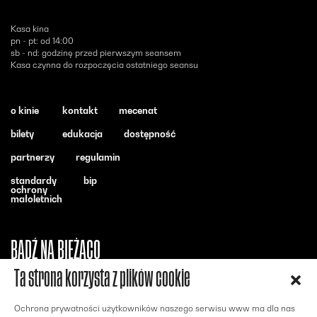
Kasa kina
pn - pt: od 14:00
sb - nd: godzinę przed pierwszym seansem
Kasa czynna do rozpoczęcia ostatniego seansu
o kinie
kontakt
mecenat
bilety
edukacja
dostępność
partnerzy
regulamin
standardy
bip
ochrony
małoletnich
BĄDŹ NA BIEŻĄCO
Ta strona korzysta z plików cookie
Otwiera się w nowym oknie - Facebook
Otwiera się w nowym oknie - Instagram
Otwiera się w nowym oknie - Youtube
Ochrona prywatności użytkowników naszego serwisu www ma dla nas