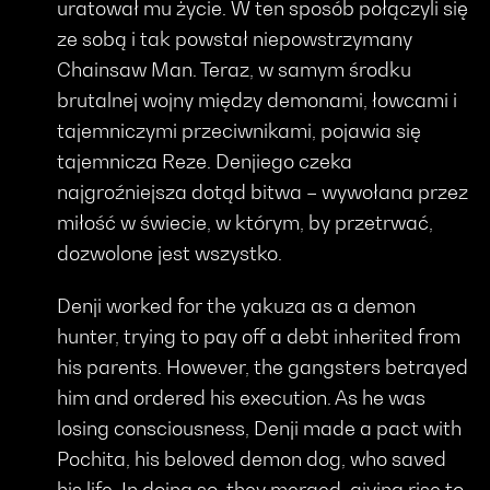
uratował mu życie. W ten sposób połączyli się
ze sobą i tak powstał niepowstrzymany
Chainsaw Man. Teraz, w samym środku
brutalnej wojny między demonami, łowcami i
tajemniczymi przeciwnikami, pojawia się
tajemnicza Reze. Denjiego czeka
najgroźniejsza dotąd bitwa – wywołana przez
miłość w świecie, w którym, by przetrwać,
dozwolone jest wszystko.
Denji worked for the yakuza as a demon
hunter, trying to pay off a debt inherited from
his parents. However, the gangsters betrayed
him and ordered his execution. As he was
losing consciousness, Denji made a pact with
Pochita, his beloved demon dog, who saved
his life. In doing so, they merged, giving rise to