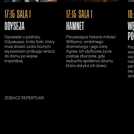
Otwiera się w nowym oknie - Bilety24
Otwiera się w n
17:15
SALA 1
17:15
SALA 1
18
ODYSEJA
HAMNET
WĘ
PÓ
Opowieść o podróży
Poruszająca historia miłości
Odyseusza, króla Itaki, który
Williama, ambitnego
musi stawić czoła licznym
dramaturga i jego żony
Poc
wyzwaniom próbując wrócić
Agnes. Ich idylliczne życie
wys
do domu po wojnie
zostaje zburzone, gdy
osz
trojańskiej.
wybucha epidemia dżumy,
nab
która dotyka ich dzieci.
per
się
sza
ZOBACZ REPERTUAR