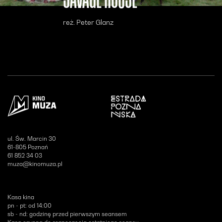
reż. Peter Glanz
Otwiera się w nowym oknie
ul. Św. Marcin 30
61-805 Poznań
61 852 34 03
muza@kinomuza.pl
Kasa kina
pn - pt: od 14:00
sb - nd: godzinę przed pierwszym seansem