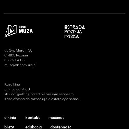
Otwiera się w nowym oknie
ul. Św. Marcin 30
61-805 Poznań
61 852 34 03
muza@kinomuza.pl
Kasa kina
pn - pt: od 14:00
sb - nd: godzinę przed pierwszym seansem
Kasa czynna do rozpoczęcia ostatniego seansu
o kinie
kontakt
mecenat
bilety
edukacja
dostępność