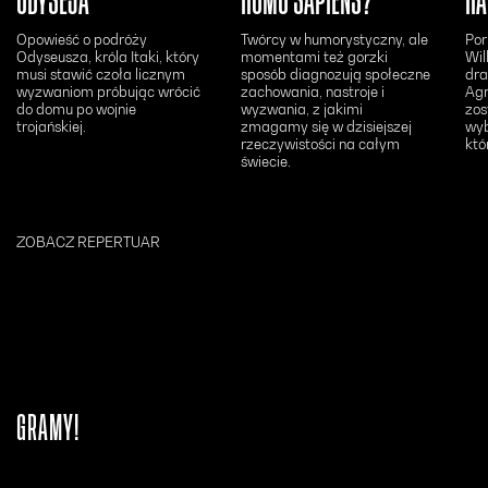
ODYSEJA
HOMO SAPIENS?
HA
Opowieść o podróży
Twórcy w humorystyczny, ale
Por
Odyseusza, króla Itaki, który
momentami też gorzki
Wil
musi stawić czoła licznym
sposób diagnozują społeczne
dra
wyzwaniom próbując wrócić
zachowania, nastroje i
Agn
do domu po wojnie
wyzwania, z jakimi
zos
trojańskiej.
zmagamy się w dzisiejszej
wyb
rzeczywistości na całym
któ
świecie.
ZOBACZ REPERTUAR
GRAMY!