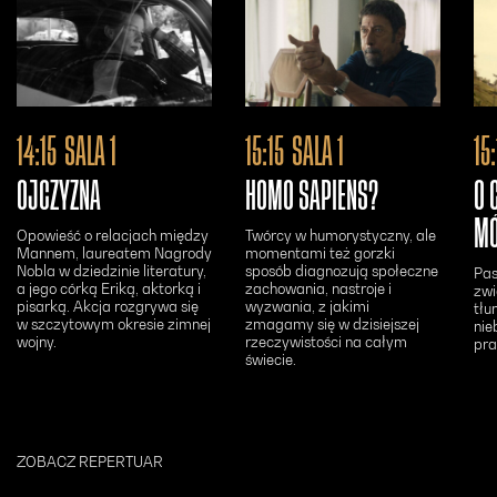
Otwiera się w nowym oknie - Bilety24
Otwiera się w n
14:15
SALA 1
15:15
SALA 1
15
OJCZYZNA
HOMO SAPIENS?
O 
M
Opowieść o relacjach między
Twórcy w humorystyczny, ale
Mannem, laureatem Nagrody
momentami też gorzki
Nobla w dziedzinie literatury,
sposób diagnozują społeczne
Pas
a jego córką Eriką, aktorką i
zachowania, nastroje i
zwi
pisarką. Akcja rozgrywa się
wyzwania, z jakimi
tłu
w szczytowym okresie zimnej
zmagamy się w dzisiejszej
nie
wojny.
rzeczywistości na całym
pra
świecie.
ZOBACZ REPERTUAR