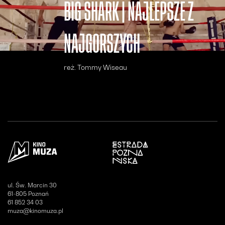
BIG SHARK | NAJLEPSZE Z
NAJGORSZYCH
reż. Tommy Wiseau
Otwiera się w nowym oknie
ul. Św. Marcin 30
61-805 Poznań
61 852 34 03
muza@kinomuza.pl