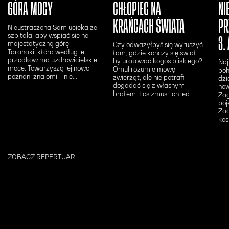
GÓRA MOCY
CHŁOPIEC NA
NI
KRAŃCACH ŚWIATA
PR
Nieustraszona Sam ucieka ze
szpitala, aby wspiąć się na
3.
majestatyczną górę
Czy odważyłbyś się wyruszyć
Taranaki, która według jej
tam, gdzie kończy się świat,
przodków ma uzdrowicielskie
by uratować kogoś bliskiego?
Naj
moce. Towarzyszą jej nowo
Omul rozumie mowę
boh
poznani znajomi – nie...
zwierząt, ale nie potrafi
dzi
dogadać się z własnym
now
bratem. Los zmusi ich jed...
Zag
poj
Zac
kos
ZOBACZ REPERTUAR