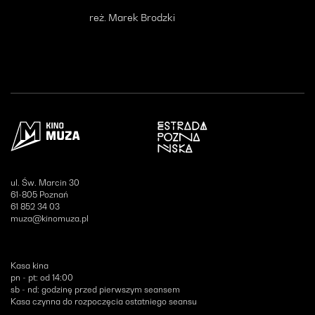
reż. Marek Brodzki
Otwiera się w nowym oknie
ul. Św. Marcin 30
61-805 Poznań
61 852 34 03
muza@kinomuza.pl
Kasa kina
pn - pt: od 14:00
sb - nd: godzinę przed pierwszym seansem
Kasa czynna do rozpoczęcia ostatniego seansu