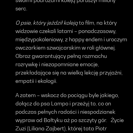
swoimi podróżami koleją poruszył miliony
serc.
O psie, który jeździł koleją
to film, na który
widzowie czekali latami – ponadczasowy,
międzypokoleniowy, z happy endem i uroczym
owczarkiem szwajcarskim w roli głównej.
Obraz gwarantujący pełną rozmachu
rozrywkę i niezapomniane emocje,
przekładające się na wielką lekcję przyjaźni,
empatii i ekologii.
A zatem – wskocz do pociągu byle jakiego,
dołącz do psa Lampo i przeżyj to, co on
podczas pełnych radości i niespodzianek
wypraw od Bałtyku aż po szczyty gór. Życie
Zuzi (Liliana Zajbert), której tata Piotr