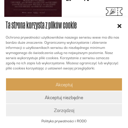
OTWIERA SIĘ W NOWYM OKNI
Ta strona korzysta z plików cookie
24.02.2026
20:00
Sala
1
Ochrona prywatności użytkowników naszego serwisu www ma dla nas
bardzo duże znaczenie. Ograniczamy wykorzystanie i zbieranie
MARIA ANTONINA
informacji o użytkownikach serwisu do niezbędnego minimum
wymaganego do świadczenia usług na najwyższym poziomie. Nasz
serwis wykorzystuje pliki cookies. Korzystanie z serwisu oznacza
MARIE ANTOINETTE
zgodę na ich zapis lub wykorzystanie. Możesz ograniczyć lub wyłączyć
pliki cookies korzystając z ustawień swojej przeglądarki.
Akceptuj
EN
PL
Akceptuj niezbędne
Zarządzaj
OTWIERA SIĘ W NOWYM OKNI
Polityka prywatności i RODO