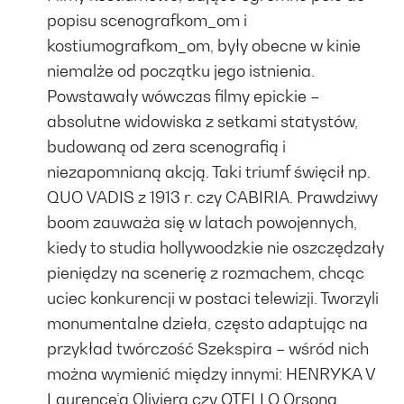
popisu scenografkom_om i
kostiumografkom_om, były obecne w kinie
niemalże od początku jego istnienia.
Powstawały wówczas filmy epickie –
absolutne widowiska z setkami statystów,
budowaną od zera scenografią i
niezapomnianą akcją. Taki triumf święcił np.
QUO VADIS z 1913 r. czy CABIRIA. Prawdziwy
boom zauważa się w latach powojennych,
kiedy to studia hollywoodzkie nie oszczędzały
pieniędzy na scenerię z rozmachem, chcąc
uciec konkurencji w postaci telewizji. Tworzyli
monumentalne dzieła, często adaptując na
przykład twórczość Szekspira – wśród nich
można wymienić między innymi: HENRYKA V
Laurence’a Oliviera czy OTELLO Orsona